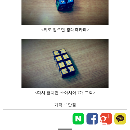
<뒤로 접으면-홍대흑카페>
<다시 펼치면-소아시아 7개 교회>
가격 : 1만원