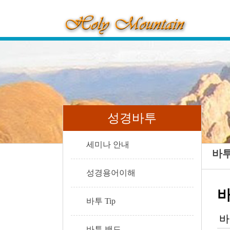
성경바투
세미나 안내
바투
성경용어이해
바
바투 Tip
바
바투 밴드