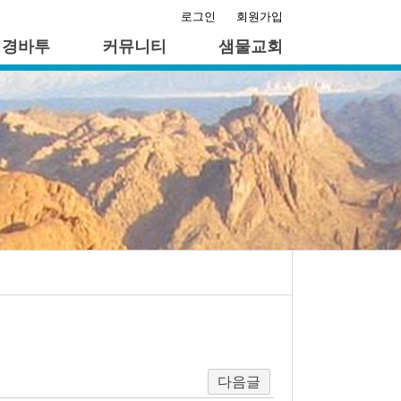
로그인
회원가입
성경바투
커뮤니티
샘물교회
다음글