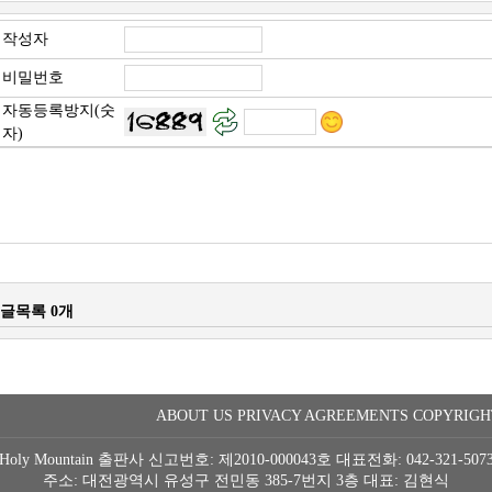
작성자
비밀번호
자동등록방지(숫
자)
글목록 0개
ABOUT US
PRIVACY
AGREEMENTS
COPYRIGH
Holy Mountain 출판사
신고번호: 제2010-000043호
대표전화: 042-321-507
주소: 대전광역시 유성구 전민동 385-7번지 3층
대표: 김현식